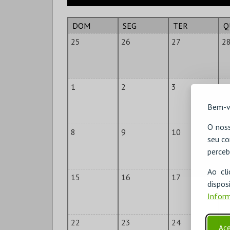
DOM
SEG
TER
Q
25
26
27
2
1
2
3
4
Bem-v
O noss
8
9
10
1
seu co
perceb
Ao cl
15
16
17
1
disp
Inform
22
23
24
2
Ace