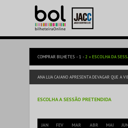
COMPRAR BILHETES
1
2
»
ESCOLHA DA SES
ANA LUA CAIANO APRESENTA DEVAGAR QUE A VI
ESCOLHA A SESSÃO PRETENDIDA
JAN
FEV
MAR
ABR
MAI
JU