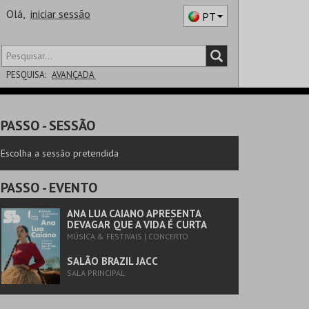
Olá,
iniciar sessão
PT
PESQUISA:
AVANÇADA
DISTRITO
PASSO
- SESSÃO
SALA
Escolha a sessão pretendida
PASSO
- EVENTO
ANA LUA CAIANO APRESENTA
DEVAGAR QUE A VIDA É CURTA
MÚSICA & FESTIVAIS | CONCERTO
SALÃO BRAZIL JACC
SALA PRINCIPAL