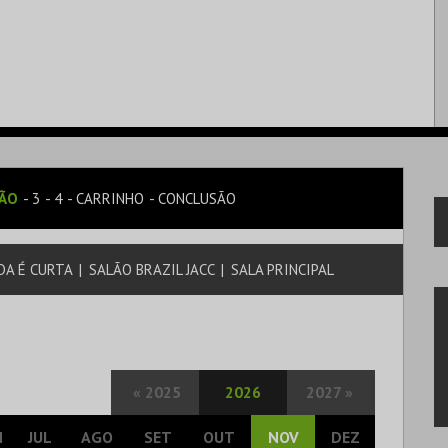
SÃO
3
4
CARRINHO
CONCLUSÃO
DA É CURTA
|
SALÃO BRAZIL JACC
|
SALA PRINCIPAL
«
2025
2026
2027
»
N
JUL
AGO
SET
OUT
NOV
DEZ