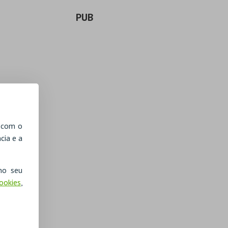
PUB
, com o
cia e a
no seu
Cookies
,