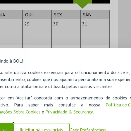
UA
QUI
SEX
SÁB
8
29
30
31
5
6
7
indo à BOL!
o site utiliza cookies essenciais para o funcionamento do site e
1
12
13
14
nsentimento, cookies que nos ajudam a personalizar a sua experiên
22:00
er como a plataforma é utilizada pelos nossos visitantes.
icar em "Aceitar" concorda com o armazenamento de cookies 
8
19
20
21
ositivo. Para saber mais consulte a nossa
Política de 
ações Sobre Cookies
e
Privacidade & Segurança
.
5
26
27
28
itar
Rejeitar não essenciais
Gerir Preferências